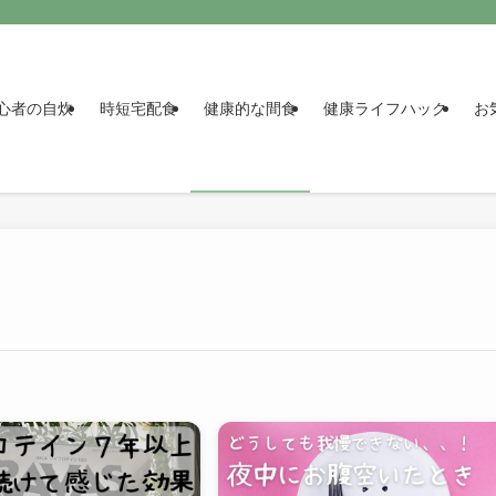
心者の自炊
時短宅配食
健康的な間食
健康ライフハック
お