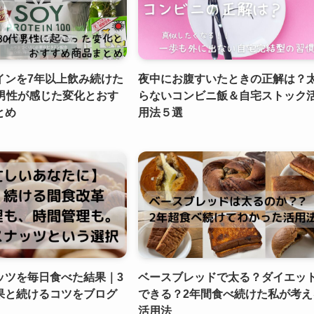
インを7年以上飲み続けた
夜中にお腹すいたときの正解は？
代男性が感じた変化とおす
らないコンビニ飯＆自宅ストック
とめ
用法５選
ッツを毎日食べた結果｜3
ベースブレッドで太る？ダイエッ
果と続けるコツをブログ
できる？2年間食べ続けた私が考え
活用法