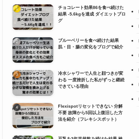
チョコレート効果86を食べ続けた
結果 -5.6kgを達成 ダイエットブロ
グ
ブルーベリーを食べ続けた結果
肌・目・腸の変化をブログで紹介
冷水シャワーで人生と顔つきが変
わる 一度挫折した私がずっと継続
できている理由
Flexispotリセットできない 分解
不要 故障から5回以上復旧した方
法を紹介（フレキシスポット）
豆乳を3年半超飲み続けた結果 検