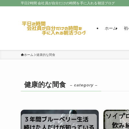
平日2時間 会社員が自分だけの時間を手に入れる朝活ブログ
ホーム
初
ホーム
健康的な間食
健康的な間食
– category –